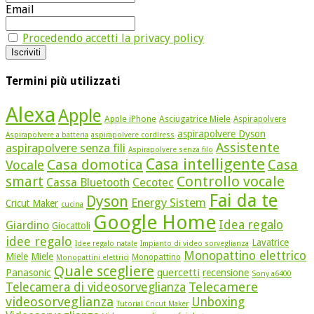
Email
Procedendo accetti la privacy policy
Termini più utilizzati
Alexa
Apple
Apple iPhone
Asciugatrice Miele
Aspirapolvere
aspirapolvere Dyson
Aspirapolvere a batteria
aspirapolvere cordlress
Assistente
aspirapolvere senza fili
Aspirapolvere senza filo
Casa intelligente
Casa domotica
Casa
Vocale
Controllo vocale
smart
Cassa Bluetooth
Cecotec
Fai da te
Dyson
Energy Sistem
Cricut Maker
cucina
Google Home
Idea regalo
Giardino
Giocattoli
idee regalo
Lavatrice
Idee regalo natale
Impianto di video sorveglianza
Monopattino elettrico
Miele
Miele
Monopattino
Monopattini elettrici
Quale scegliere
quercetti
Panasonic
recensione
Sony a6400
Telecamere
Telecamera di videosorveglianza
videosorveglianza
Unboxing
Tutorial Cricut Maker