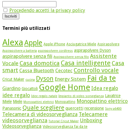
Procedendo accetti la privacy policy
Termini più utilizzati
Alexa
Apple
Apple iPhone
Asciugatrice Miele
Aspirapolvere
aspirapolvere Dyson
Aspirapolvere a batteria
aspirapolvere cordlress
Assistente
aspirapolvere senza fili
Aspirapolvere senza filo
Casa intelligente
Casa domotica
Casa
Vocale
Controllo vocale
smart
Cassa Bluetooth
Cecotec
Fai da te
Dyson
Energy Sistem
Cricut Maker
cucina
Google Home
Idea regalo
Giardino
Giocattoli
idee regalo
Lavatrice
Idee regalo natale
Impianto di video sorveglianza
Monopattino elettrico
Miele
Miele
Monopattino
Monopattini elettrici
Quale scegliere
quercetti
Panasonic
recensione
Sony a6400
Telecamere
Telecamera di videosorveglianza
videosorveglianza
Unboxing
Tutorial Cricut Maker
Videosorveglianza
Videosorveglianza fai da te