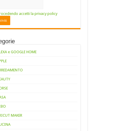
rocedendo accetti la privacy policy
egorie
LEXA e GOOGLE HOME
PPLE
RREDAMENTO
EAUTY
ORSE
ASA
IBO
RICUT MAKER
UCINA