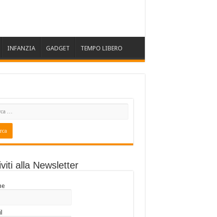
INFANZIA
GADGET
TEMPO LIBERO
iviti alla Newsletter
me
l