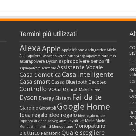
Termini più utilizzati
Al
Alexa
Apple
CO
Apple iPhone
Asciugatrice Miele
SI
Aspirapolvere
Aspirapolvere a batteria
aspirapolvere cordlress
aspirapolvere senza fili
1 
aspirapolvere Dyson
Assistente Vocale
Aspirapolvere senza filo
Re
Casa intelligente
Casa domotica
vid
Casa smart
Cassa Bluetooth
Cecotec
28
Controllo vocale
Cricut Maker
cucina
Re
Fai da te
Cy
Dyson
Energy Sistem
23
Google Home
Giardino
Giocattoli
la
idee regalo
Idea regalo
Idee regalo natale
PRO
Lavatrice Miele
Miele
Impianto di video sorveglianza
IL 
Monopattino
Monopattino
Monopattini elettrici
27
Quale scegliere
elettrico
Panasonic