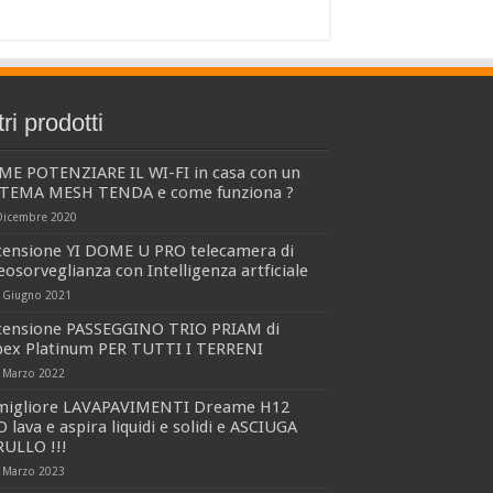
tri prodotti
ME POTENZIARE IL WI-FI in casa con un
STEMA MESH TENDA e come funziona ?
Dicembre 2020
censione YI DOME U PRO telecamera di
eosorveglianza con Intelligenza artficiale
 Giugno 2021
censione PASSEGGINO TRIO PRIAM di
bex Platinum PER TUTTI I TERRENI
 Marzo 2022
 migliore LAVAPAVIMENTI Dreame H12
 lava e aspira liquidi e solidi e ASCIUGA
RULLO !!!
 Marzo 2023