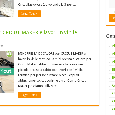
Cricut Easypress 2 o volendo la 3 per …
P
Leggi Tutto »
CRICUT MAKER e lavori in vinile
Cat
A
272
MINI PRESSA DI CALORE per CRICUT MAKER e
A
lavori in vinile termico La mini pressa di calore per
A
Cricut Maker, abbiamo messo alla prova una
B
piccola pressa a caldo per lavori con il vinile
termico per personalizzare piccoli capi di
B
abbigliamento, cappellini e altro. Con la Cricut
C
Maker possiamo utilizzare …
C
Leggi Tutto »
C
C