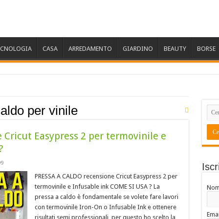
ECNOLOGIA
CASA
ARREDAMENTO
GIARDINO
BEAUTY
BORSE
aldo per vinile
Cricut Easypress 2 per termovinile e
?
99
Iscr
PRESSA A CALDO recensione Cricut Easypress 2 per
termovinile e Infusable ink COME SI USA ? La
No
pressa a caldo è fondamentale se volete fare lavori
con termovinile Iron-On o Infusable Ink e ottenere
Emai
risultati semi professionali, per questo ho scelto la