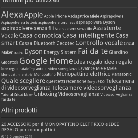
Alexa
Apple
Apple iPhone
Asciugatrice Miele
Aspirapolvere
aspirapolvere Dyson
Aspirapolvere a batteria
aspirapolvere cordlress
Assistente
aspirapolvere senza fili
Aspirapolvere senza filo
Casa intelligente
Casa domotica
Casa
Vocale
Controllo vocale
smart
Cassa Bluetooth
Cecotec
Cricut
Fai da te
Dyson
Energy Sistem
Giardino
Maker
cucina
Google Home
idee regalo
Idea regalo
Giocattoli
Lavatrice Miele
Miele
Idee regalo natale
Impianto di video sorveglianza
Monopattino elettrico
Panasonic
Monopattino
Monopattini elettrici
Quale scegliere
Telecamera
quercetti
recensione
Sony a6400
Telecamere videosorveglianza
di videosorveglianza
Unboxing
Videosorveglianza
Videosorveglianza
Tutorial Cricut Maker
fai da te
Altri prodotti
20 ACCESSORI per il MONOPATTINO ELETTRICO e IDEE
REGALO per monopattini
15 Dicembre 2019