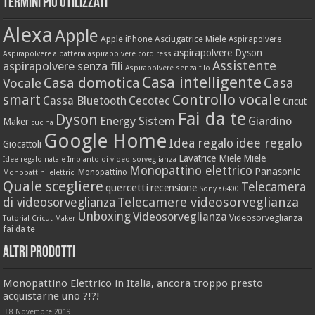
Termini più utilizzati
Alexa
Apple
Apple iPhone
Asciugatrice Miele
Aspirapolvere
aspirapolvere Dyson
Aspirapolvere a batteria
aspirapolvere cordlress
Assistente
aspirapolvere senza fili
Aspirapolvere senza filo
Casa intelligente
Casa domotica
Casa
Vocale
Controllo vocale
smart
Cassa Bluetooth
Cecotec
Cricut
Fai da te
Dyson
Energy Sistem
Giardino
Maker
cucina
Google Home
idee regalo
Idea regalo
Giocattoli
Lavatrice Miele
Miele
Idee regalo natale
Impianto di video sorveglianza
Monopattino elettrico
Panasonic
Monopattino
Monopattini elettrici
Quale scegliere
Telecamera
quercetti
recensione
Sony a6400
Telecamere videosorveglianza
di videosorveglianza
Unboxing
Videosorveglianza
Videosorveglianza
Tutorial Cricut Maker
fai da te
Altri prodotti
Monopattino Elettrico in Italia, ancora troppo presto
acquistarne uno ?!?!
8 Novembre 2019