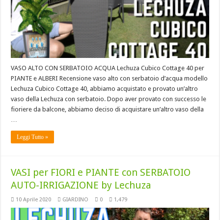
VASO ALTO CON SERBATOIO ACQUA Lechuza Cubico Cottage 40 per
PIANTE e ALBERI Recensione vaso alto con serbatoio d’acqua modello
Lechuza Cubico Cottage 40, abbiamo acquistato e provato un’altro
vaso della Lechuza con serbatoio. Dopo aver provato con successo le
fioriere da balcone, abbiamo deciso di acquistare un’altro vaso della
…
Leggi Tutto »
VASI per FIORI e PIANTE con SERBATOIO
AUTO-IRRIGAZIONE by Lechuza
10 Aprile 2020
GIARDINO
0
1,479