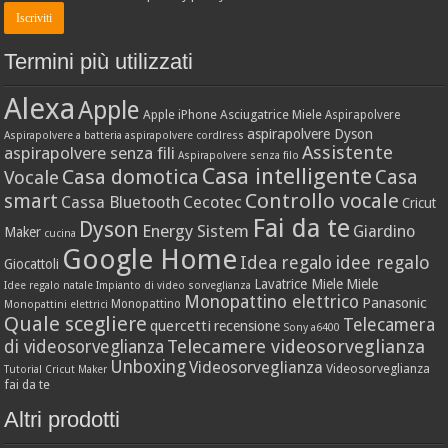
Termini più utilizzati
Alexa
Apple
Apple iPhone
Asciugatrice Miele
Aspirapolvere
aspirapolvere Dyson
Aspirapolvere a batteria
aspirapolvere cordlress
Assistente
aspirapolvere senza fili
Aspirapolvere senza filo
Casa intelligente
Casa domotica
Casa
Vocale
Controllo vocale
smart
Cassa Bluetooth
Cecotec
Cricut
Fai da te
Dyson
Energy Sistem
Giardino
Maker
cucina
Google Home
idee regalo
Idea regalo
Giocattoli
Lavatrice Miele
Miele
Idee regalo natale
Impianto di video sorveglianza
Monopattino elettrico
Panasonic
Monopattino
Monopattini elettrici
Quale scegliere
Telecamera
quercetti
recensione
Sony a6400
Telecamere videosorveglianza
di videosorveglianza
Unboxing
Videosorveglianza
Videosorveglianza
Tutorial Cricut Maker
fai da te
Altri prodotti