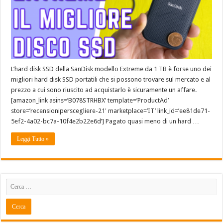
L’hard disk SSD della SanDisk modello Extreme da 1 TB è forse uno dei
migliori hard disk SSD portatili che si possono trovare sul mercato e al
prezzo a cui sono riuscito ad acquistarlo è sicuramente un affare.
[amazon_link asins=’B078STRHBX’ template=’ProductAd’
store=’recensioniperscegliere-21′ marketplace=’IT’ link_id=’ee81de71-
5ef2-4a02-bc7a-10f4e2b22e6d’] Pagato quasi meno di un hard …
Leggi Tutto »