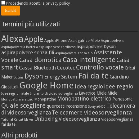
Procedendo accetti la privacy policy
Termini più utilizzati
Alexa
Apple
Apple iPhone
Asciugatrice Miele
Aspirapolvere
aspirapolvere Dyson
Aspirapolvere a batteria
aspirapolvere cordlress
Assistente
aspirapolvere senza fili
Aspirapolvere senza filo
Casa intelligente
Casa domotica
Casa
Vocale
Controllo vocale
smart
Cassa Bluetooth
Cecotec
Cricut
Fai da te
Dyson
Energy Sistem
Giardino
Maker
cucina
Google Home
idee regalo
Idea regalo
Giocattoli
Lavatrice Miele
Miele
Idee regalo natale
Impianto di video sorveglianza
Monopattino elettrico
Panasonic
Monopattino
Monopattini elettrici
Quale scegliere
Telecamera
quercetti
recensione
Sony a6400
Telecamere videosorveglianza
di videosorveglianza
Unboxing
Videosorveglianza
Videosorveglianza
Tutorial Cricut Maker
fai da te
Altri prodotti