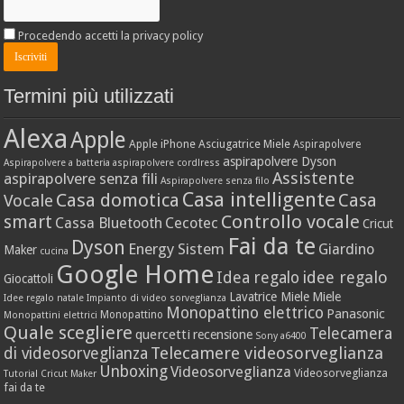
Procedendo accetti la privacy policy
Termini più utilizzati
Alexa
Apple
Apple iPhone
Asciugatrice Miele
Aspirapolvere
aspirapolvere Dyson
Aspirapolvere a batteria
aspirapolvere cordlress
Assistente
aspirapolvere senza fili
Aspirapolvere senza filo
Casa intelligente
Casa domotica
Casa
Vocale
Controllo vocale
smart
Cassa Bluetooth
Cecotec
Cricut
Fai da te
Dyson
Energy Sistem
Giardino
Maker
cucina
Google Home
idee regalo
Idea regalo
Giocattoli
Lavatrice Miele
Miele
Idee regalo natale
Impianto di video sorveglianza
Monopattino elettrico
Panasonic
Monopattino
Monopattini elettrici
Quale scegliere
Telecamera
quercetti
recensione
Sony a6400
Telecamere videosorveglianza
di videosorveglianza
Unboxing
Videosorveglianza
Videosorveglianza
Tutorial Cricut Maker
fai da te