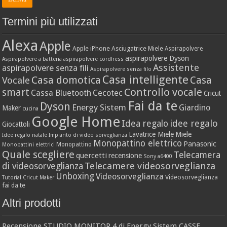
Termini più utilizzati
Alexa
Apple
Apple iPhone
Asciugatrice Miele
Aspirapolvere
aspirapolvere Dyson
Aspirapolvere a batteria
aspirapolvere cordlress
Assistente
aspirapolvere senza fili
Aspirapolvere senza filo
Casa intelligente
Casa domotica
Casa
Vocale
Controllo vocale
smart
Cassa Bluetooth
Cecotec
Cricut
Fai da te
Dyson
Energy Sistem
Giardino
Maker
cucina
Google Home
idee regalo
Idea regalo
Giocattoli
Lavatrice Miele
Miele
Idee regalo natale
Impianto di video sorveglianza
Monopattino elettrico
Panasonic
Monopattino
Monopattini elettrici
Quale scegliere
Telecamera
quercetti
recensione
Sony a6400
Telecamere videosorveglianza
di videosorveglianza
Unboxing
Videosorveglianza
Videosorveglianza
Tutorial Cricut Maker
fai da te
Altri prodotti
Recensione STUDIO MONITOR 4 di Energy Sistem CASSE