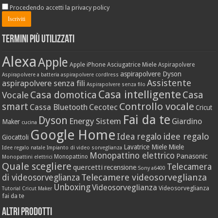
Procedendo accetti la privacy policy
Termini più utilizzati
Alexa
Apple
Apple iPhone
Asciugatrice Miele
Aspirapolvere
aspirapolvere Dyson
Aspirapolvere a batteria
aspirapolvere cordlress
Assistente
aspirapolvere senza fili
Aspirapolvere senza filo
Casa intelligente
Casa domotica
Casa
Vocale
Controllo vocale
smart
Cassa Bluetooth
Cecotec
Cricut
Fai da te
Dyson
Energy Sistem
Giardino
Maker
cucina
Google Home
idee regalo
Idea regalo
Giocattoli
Lavatrice Miele
Miele
Idee regalo natale
Impianto di video sorveglianza
Monopattino elettrico
Panasonic
Monopattino
Monopattini elettrici
Quale scegliere
Telecamera
quercetti
recensione
Sony a6400
Telecamere videosorveglianza
di videosorveglianza
Unboxing
Videosorveglianza
Videosorveglianza
Tutorial Cricut Maker
fai da te
Altri prodotti