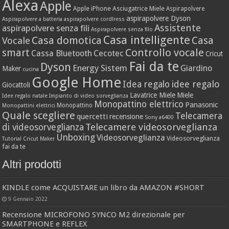
Alexa
Apple
Apple iPhone
Asciugatrice Miele
Aspirapolvere
aspirapolvere Dyson
Aspirapolvere a batteria
aspirapolvere cordlress
Assistente
aspirapolvere senza fili
Aspirapolvere senza filo
Casa intelligente
Casa domotica
Casa
Vocale
Controllo vocale
smart
Cassa Bluetooth
Cecotec
Cricut
Fai da te
Dyson
Energy Sistem
Giardino
Maker
cucina
Google Home
idee regalo
Idea regalo
Giocattoli
Lavatrice Miele
Miele
Idee regalo natale
Impianto di video sorveglianza
Monopattino elettrico
Panasonic
Monopattino
Monopattini elettrici
Quale scegliere
Telecamera
quercetti
recensione
Sony a6400
Telecamere videosorveglianza
di videosorveglianza
Unboxing
Videosorveglianza
Videosorveglianza
Tutorial Cricut Maker
fai da te
Altri prodotti
KINDLE come ACQUISTARE un libro da AMAZON #SHORT
9 Gennaio 2022
Recensione MICROFONO SYNCO M2 direzionale per
SMARTPHONE e REFLEX