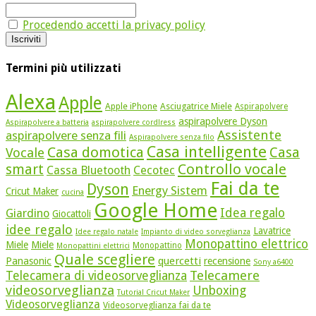
Procedendo accetti la privacy policy
Termini più utilizzati
Alexa
Apple
Apple iPhone
Asciugatrice Miele
Aspirapolvere
aspirapolvere Dyson
Aspirapolvere a batteria
aspirapolvere cordlress
Assistente
aspirapolvere senza fili
Aspirapolvere senza filo
Casa intelligente
Casa domotica
Casa
Vocale
Controllo vocale
smart
Cassa Bluetooth
Cecotec
Fai da te
Dyson
Energy Sistem
Cricut Maker
cucina
Google Home
Idea regalo
Giardino
Giocattoli
idee regalo
Lavatrice
Idee regalo natale
Impianto di video sorveglianza
Monopattino elettrico
Miele
Miele
Monopattino
Monopattini elettrici
Quale scegliere
quercetti
Panasonic
recensione
Sony a6400
Telecamere
Telecamera di videosorveglianza
videosorveglianza
Unboxing
Tutorial Cricut Maker
Videosorveglianza
Videosorveglianza fai da te