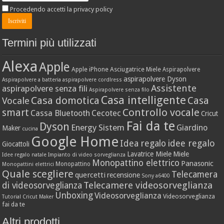
Procedendo accetti la privacy policy
Termini più utilizzati
Alexa
Apple
Apple iPhone
Asciugatrice Miele
Aspirapolvere
aspirapolvere Dyson
Aspirapolvere a batteria
aspirapolvere cordlress
Assistente
aspirapolvere senza fili
Aspirapolvere senza filo
Casa intelligente
Casa domotica
Casa
Vocale
Controllo vocale
smart
Cassa Bluetooth
Cecotec
Cricut
Fai da te
Dyson
Energy Sistem
Giardino
Maker
cucina
Google Home
idee regalo
Idea regalo
Giocattoli
Lavatrice Miele
Miele
Idee regalo natale
Impianto di video sorveglianza
Monopattino elettrico
Panasonic
Monopattino
Monopattini elettrici
Quale scegliere
Telecamera
quercetti
recensione
Sony a6400
Telecamere videosorveglianza
di videosorveglianza
Unboxing
Videosorveglianza
Videosorveglianza
Tutorial Cricut Maker
fai da te
Altri prodotti