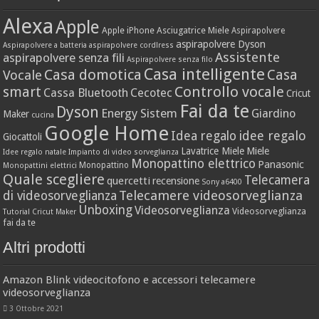
Alexa
Apple
Apple iPhone
Asciugatrice Miele
Aspirapolvere
aspirapolvere Dyson
Aspirapolvere a batteria
aspirapolvere cordlress
Assistente
aspirapolvere senza fili
Aspirapolvere senza filo
Casa intelligente
Casa domotica
Casa
Vocale
Controllo vocale
smart
Cassa Bluetooth
Cecotec
Cricut
Fai da te
Dyson
Energy Sistem
Giardino
Maker
cucina
Google Home
idee regalo
Idea regalo
Giocattoli
Lavatrice Miele
Miele
Idee regalo natale
Impianto di video sorveglianza
Monopattino elettrico
Panasonic
Monopattino
Monopattini elettrici
Quale scegliere
Telecamera
quercetti
recensione
Sony a6400
Telecamere videosorveglianza
di videosorveglianza
Unboxing
Videosorveglianza
Videosorveglianza
Tutorial Cricut Maker
fai da te
Altri prodotti
Amazon Blink videocitofono e accessori telecamere
videosorveglianza
3 Ottobre 2021