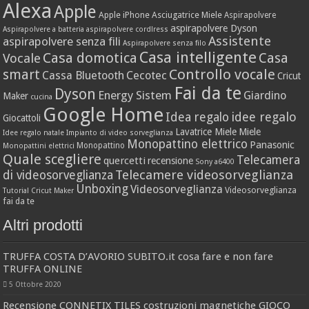
Alexa
Apple
Apple iPhone
Asciugatrice Miele
Aspirapolvere
aspirapolvere Dyson
Aspirapolvere a batteria
aspirapolvere cordlress
Assistente
aspirapolvere senza fili
Aspirapolvere senza filo
Casa intelligente
Casa domotica
Casa
Vocale
Controllo vocale
smart
Cassa Bluetooth
Cecotec
Cricut
Fai da te
Dyson
Energy Sistem
Giardino
Maker
cucina
Google Home
idee regalo
Idea regalo
Giocattoli
Lavatrice Miele
Miele
Idee regalo natale
Impianto di video sorveglianza
Monopattino elettrico
Panasonic
Monopattino
Monopattini elettrici
Quale scegliere
Telecamera
quercetti
recensione
Sony a6400
Telecamere videosorveglianza
di videosorveglianza
Unboxing
Videosorveglianza
Videosorveglianza
Tutorial Cricut Maker
fai da te
Altri prodotti
TRUFFA COSTA D’AVORIO SUBITO.it cosa fare e non fare
TRUFFA ONLINE
5 Ottobre 2020
Recensione CONNETIX TILES costruzioni magnetiche GIOCO