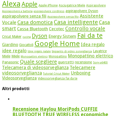
Alexa
Apple
Apple iPhone
Asciugatrice Miele
Aspirapolvere
aspirapolvere Dyson
Aspirapolvere a batteria
aspirapolvere cordlress
Assistente
aspirapolvere senza fili
Aspirapolvere senza filo
Casa intelligente
Casa domotica
Casa
Vocale
Controllo vocale
smart
Cassa Bluetooth
Cecotec
Fai da te
Dyson
Energy Sistem
Cricut Maker
cucina
Google Home
Idea regalo
Giardino
Giocattoli
idee regalo
Lavatrice
Idee regalo natale
Impianto di video sorveglianza
Monopattino elettrico
Miele
Miele
Monopattino
Monopattini elettrici
Quale scegliere
quercetti
Panasonic
recensione
Sony a6400
Telecamere
Telecamera di videosorveglianza
videosorveglianza
Unboxing
Tutorial Cricut Maker
Videosorveglianza
Videosorveglianza fai da te
Altri prodotti
Recensione Haylou MoriPods CUFFIE
BLUETOOTH TRUE WIRELESS economiche