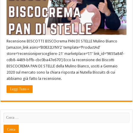
Recensione BISCOTTI BISCOcrema PAN DI STELLE Mulino Bianco
[amazon_link asins=’B0832LYNY2′ template=’ProductAd’
store=’recensioniperscegliere-21′ marketplace=’IT’ link_id=’9855a84f-
cdb8-4489-bffb-cbc0ba47e670′] Ecco la recensione dei Biscotti
BISCOCREMA PAN DI STELLE della Mulino Bianco, usciti a Gennaio
2020 sul mercato sono la chiara risposta ai Nutella Biscuits di cui
abbiamo già fatto la recensione.
Leggi Tutto »