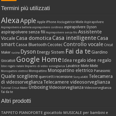
Termini più utilizzati
Alexa
Apple
Apple iPhone
Asciugatrice Miele
Aspirapolvere
aspirapolvere Dyson
Aspirapolvere a batteria
aspirapolvere cordlress
Assistente
aspirapolvere senza fili
Aspirapolvere senza filo
Casa intelligente
Casa domotica
Casa
Vocale
Controllo vocale
smart
Cassa Bluetooth
Cecotec
Cricut
Fai da te
Dyson
Energy Sistem
Giardino
Maker
cucina
Google Home
idee regalo
Idea regalo
Giocattoli
Lavatrice Miele
Miele
Idee regalo natale
Impianto di video sorveglianza
Monopattino elettrico
Panasonic
Monopattino
Monopattini elettrici
Quale scegliere
Telecamera
quercetti
recensione
Sony a6400
Telecamere videosorveglianza
di videosorveglianza
Unboxing
Videosorveglianza
Videosorveglianza
Tutorial Cricut Maker
fai da te
Altri prodotti
TAPPETO PIANOFORTE giocattolo MUSICALE per bambini e