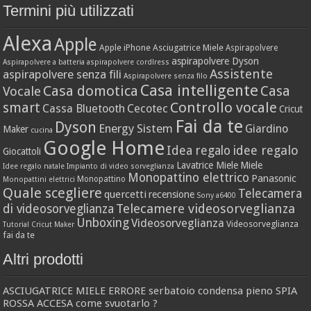
Termini più utilizzati
Alexa
Apple
Apple iPhone
Asciugatrice Miele
Aspirapolvere
aspirapolvere Dyson
Aspirapolvere a batteria
aspirapolvere cordlress
Assistente
aspirapolvere senza fili
Aspirapolvere senza filo
Casa intelligente
Casa domotica
Casa
Vocale
Controllo vocale
smart
Cassa Bluetooth
Cecotec
Cricut
Fai da te
Dyson
Energy Sistem
Giardino
Maker
cucina
Google Home
idee regalo
Idea regalo
Giocattoli
Lavatrice Miele
Miele
Idee regalo natale
Impianto di video sorveglianza
Monopattino elettrico
Panasonic
Monopattino
Monopattini elettrici
Quale scegliere
Telecamera
quercetti
recensione
Sony a6400
Telecamere videosorveglianza
di videosorveglianza
Unboxing
Videosorveglianza
Videosorveglianza
Tutorial Cricut Maker
fai da te
Altri prodotti
ASCIUGATRICE MIELE ERRORE serbatoio condensa pieno SPIA
ROSSA ACCESA come svuotarlo ?