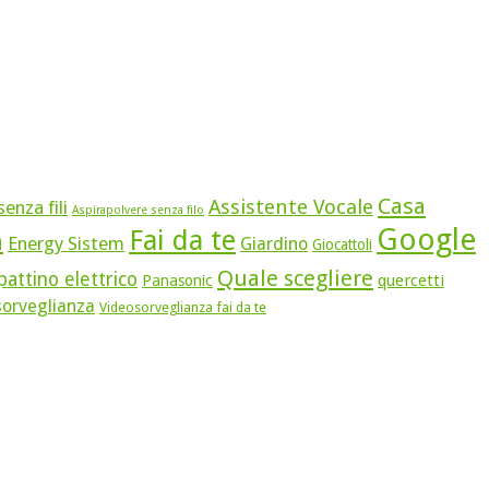
Casa
Assistente Vocale
enza fili
Aspirapolvere senza filo
Google
Fai da te
n
Energy Sistem
Giardino
Giocattoli
Quale scegliere
attino elettrico
quercetti
Panasonic
sorveglianza
Videosorveglianza fai da te