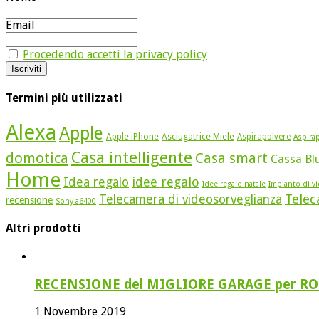
Email
Procedendo accetti la privacy policy
Termini più utilizzati
Alexa
Apple
Apple iPhone
Asciugatrice Miele
Aspirapolvere
Aspirap
Casa intelligente
domotica
Casa smart
Cassa Bl
Home
idee regalo
Idea regalo
Idee regalo natale
Impianto di v
Telec
Telecamera di videosorveglianza
recensione
Sony a6400
Altri prodotti
RECENSIONE del MIGLIORE GARAGE per RO
1 Novembre 2019