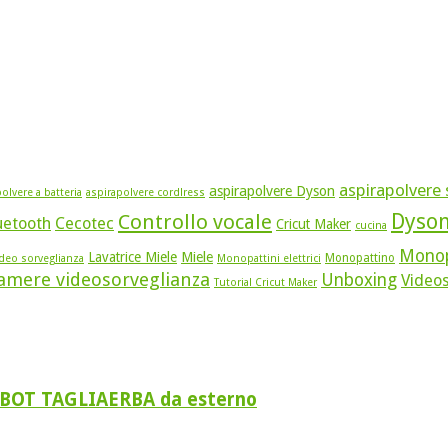
aspirapolvere s
aspirapolvere Dyson
olvere a batteria
aspirapolvere cordlress
Dyso
Controllo vocale
uetooth
Cecotec
Cricut Maker
cucina
Monop
Lavatrice Miele
Miele
Monopattino
ideo sorveglianza
Monopattini elettrici
amere videosorveglianza
Unboxing
Video
Tutorial Cricut Maker
BOT TAGLIAERBA da esterno