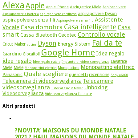
Alexa
Apple
Apple iPhone
Asciugatrice Miele
Aspirapolvere
aspirapolvere Dyson
Aspirapolvere a batteria
aspirapolvere cordlress
Assistente
aspirapolvere senza fili
Aspirapolvere senza filo
Casa intelligente
Casa domotica
Casa
Vocale
Controllo vocale
smart
Cassa Bluetooth
Cecotec
Fai da te
Dyson
Energy Sistem
Cricut Maker
cucina
Google Home
Idea regalo
Giardino
Giocattoli
idee regalo
Lavatrice
Idee regalo natale
Impianto di video sorveglianza
Monopattino elettrico
Miele
Miele
Monopattino
Monopattini elettrici
Quale scegliere
quercetti
Panasonic
recensione
Sony a6400
Telecamere
Telecamera di videosorveglianza
videosorveglianza
Unboxing
Tutorial Cricut Maker
Videosorveglianza
Videosorveglianza fai da te
Altri prodotti
?NOVITA’ MAISONS DU MONDE NATALE
2021 ? HAUL MAISONS DU MONDE NATALE