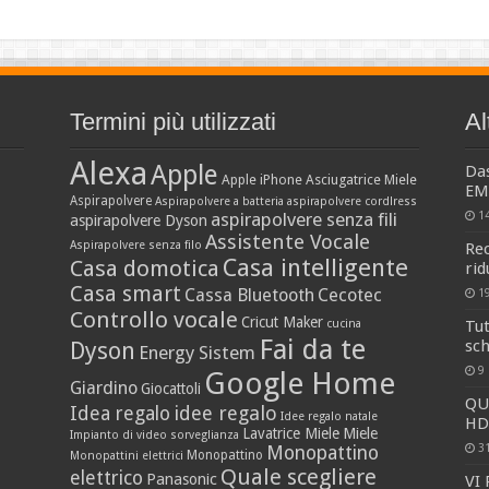
Termini più utilizzati
Al
Alexa
Apple
Da
Apple iPhone
Asciugatrice Miele
EM
Aspirapolvere
Aspirapolvere a batteria
aspirapolvere cordlress
aspirapolvere senza fili
1
aspirapolvere Dyson
Assistente Vocale
Aspirapolvere senza filo
Rec
Casa intelligente
Casa domotica
rid
Casa smart
Cassa Bluetooth
Cecotec
1
Controllo vocale
Cricut Maker
cucina
Tu
Fai da te
sch
Dyson
Energy Sistem
9
Google Home
Giardino
Giocattoli
QU
idee regalo
Idea regalo
Idee regalo natale
HD
Lavatrice Miele
Miele
Impianto di video sorveglianza
3
Monopattino
Monopattino
Monopattini elettrici
Quale scegliere
elettrico
Panasonic
VI