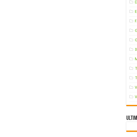
F
Ultim