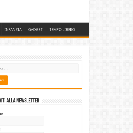
INFANZIA
GADGET
TEMPO LIBERO
viti alla Newsletter
me
l