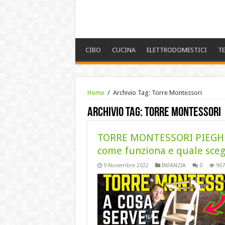
CIBO
CUCINA
ELETTRODOMESTICI
T
Home
/
Archivio Tag:
Torre Montessori
Archivio Tag:
Torre Montessori
TORRE MONTESSORI PIEGH
come funziona e quale scegl
9 Novembre 2022
INFANZIA
0
907