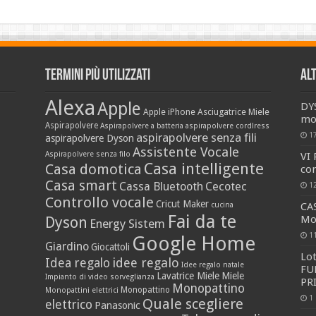
Termini più utilizzati
Al
Alexa
Apple
DY
Apple iPhone
Asciugatrice Miele
mo
Aspirapolvere
Aspirapolvere a batteria
aspirapolvere cordlress
aspirapolvere senza fili
1
aspirapolvere Dyson
Assistente Vocale
Aspirapolvere senza filo
VI
Casa intelligente
Casa domotica
co
Casa smart
Cassa Bluetooth
Cecotec
1
Controllo vocale
Cricut Maker
cucina
CA
Fai da te
Mo
Dyson
Energy Sistem
1
Google Home
Giardino
Giocattoli
Lot
idee regalo
Idea regalo
Idee regalo natale
FU
Lavatrice Miele
Miele
Impianto di video sorveglianza
PR
Monopattino
Monopattino
Monopattini elettrici
1
Quale scegliere
elettrico
Panasonic