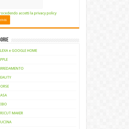
rocedendo accetti la privacy policy
gorie
ALEXA e GOOGLE HOME
APPLE
ARREDAMENTO
BEAUTY
BORSE
CASA
CIBO
CRICUT MAKER
CUCINA