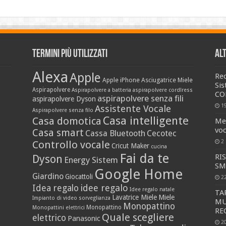
Termini più utilizzati
Al
Alexa
Apple
Re
Apple iPhone
Asciugatrice Miele
Si
Aspirapolvere
Aspirapolvere a batteria
aspirapolvere cordlress
CO
aspirapolvere senza fili
aspirapolvere Dyson
1
Assistente Vocale
Aspirapolvere senza filo
Casa intelligente
Casa domotica
Me
vo
Casa smart
Cassa Bluetooth
Cecotec
2
Controllo vocale
Cricut Maker
cucina
Fai da te
RI
Dyson
Energy Sistem
SM
Google Home
Giardino
Giocattoli
2
idee regalo
Idea regalo
Idee regalo natale
TA
Lavatrice Miele
Miele
Impianto di video sorveglianza
MU
Monopattino
Monopattino
Monopattini elettrici
RE
Quale scegliere
elettrico
Panasonic
2