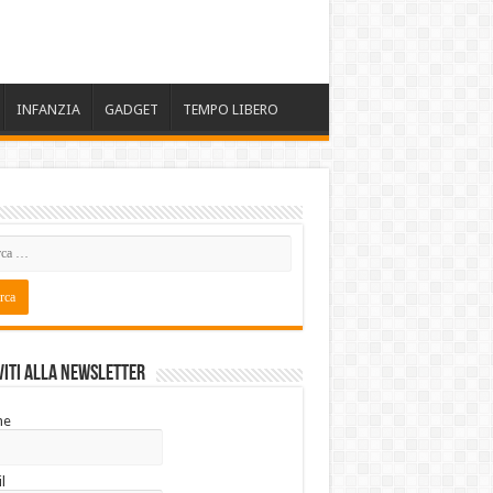
INFANZIA
GADGET
TEMPO LIBERO
viti alla Newsletter
me
l