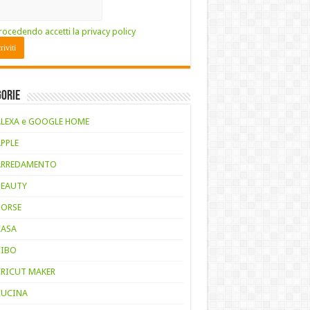
rocedendo accetti la privacy policy
gorie
ALEXA e GOOGLE HOME
APPLE
ARREDAMENTO
BEAUTY
BORSE
CASA
CIBO
CRICUT MAKER
CUCINA