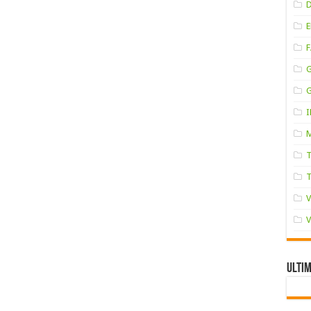
F
Ultim