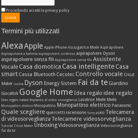
Procedendo accetti la privacy policy
Termini più utilizzati
Alexa
Apple
Apple iPhone
Asciugatrice Miele
Aspirapolvere
aspirapolvere Dyson
Aspirapolvere a batteria
aspirapolvere cordlress
Assistente
aspirapolvere senza fili
Aspirapolvere senza filo
Casa intelligente
Casa domotica
Casa
Vocale
Controllo vocale
smart
Cassa Bluetooth
Cecotec
Cricut
Fai da te
Dyson
Energy Sistem
Giardino
Maker
cucina
Google Home
idee regalo
Idea regalo
Giocattoli
Lavatrice Miele
Miele
Idee regalo natale
Impianto di video sorveglianza
Monopattino elettrico
Panasonic
Monopattino
Monopattini elettrici
Quale scegliere
Telecamera
quercetti
recensione
Sony a6400
Telecamere videosorveglianza
di videosorveglianza
Unboxing
Videosorveglianza
Videosorveglianza
Tutorial Cricut Maker
fai da te