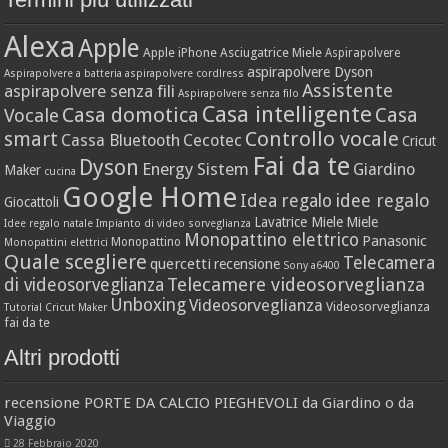
Alexa
Apple
Apple iPhone
Asciugatrice Miele
Aspirapolvere
aspirapolvere Dyson
Aspirapolvere a batteria
aspirapolvere cordlress
Assistente
aspirapolvere senza fili
Aspirapolvere senza filo
Casa intelligente
Casa domotica
Casa
Vocale
Controllo vocale
smart
Cassa Bluetooth
Cecotec
Cricut
Fai da te
Dyson
Energy Sistem
Giardino
Maker
cucina
Google Home
idee regalo
Idea regalo
Giocattoli
Lavatrice Miele
Miele
Idee regalo natale
Impianto di video sorveglianza
Monopattino elettrico
Panasonic
Monopattino
Monopattini elettrici
Quale scegliere
Telecamera
quercetti
recensione
Sony a6400
Telecamere videosorveglianza
di videosorveglianza
Unboxing
Videosorveglianza
Videosorveglianza
Tutorial Cricut Maker
fai da te
Altri prodotti
recensione PORTE DA CALCIO PIEGHEVOLI da Giardino o da
Viaggio
28 Febbraio 2020