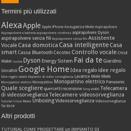
Termini più utilizzati
Alexa
Apple
Apple iPhone
Asciugatrice Miele
Aspirapolvere
aspirapolvere Dyson
Aspirapolvere a batteria
aspirapolvere cordlress
Assistente
aspirapolvere senza fili
Aspirapolvere senza filo
Casa intelligente
Casa domotica
Casa
Vocale
Controllo vocale
smart
Cassa Bluetooth
Cecotec
Cricut
Fai da te
Dyson
Energy Sistem
Giardino
Maker
cucina
Google Home
idee regalo
Idea regalo
Giocattoli
Lavatrice Miele
Miele
Idee regalo natale
Impianto di video sorveglianza
Monopattino elettrico
Panasonic
Monopattino
Monopattini elettrici
Quale scegliere
Telecamera
quercetti
recensione
Sony a6400
Telecamere videosorveglianza
di videosorveglianza
Unboxing
Videosorveglianza
Videosorveglianza
Tutorial Cricut Maker
fai da te
Altri prodotti
TUTORIAL COME PROGETTARE un IMPIANTO DI