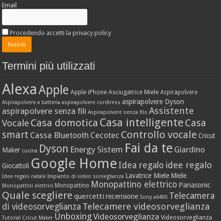
Email
Procedendo accetti la privacy policy
Termini più utilizzati
Alexa
Apple
Apple iPhone
Asciugatrice Miele
Aspirapolvere
aspirapolvere Dyson
Aspirapolvere a batteria
aspirapolvere cordlress
Assistente
aspirapolvere senza fili
Aspirapolvere senza filo
Casa intelligente
Casa domotica
Casa
Vocale
Controllo vocale
smart
Cassa Bluetooth
Cecotec
Cricut
Fai da te
Dyson
Energy Sistem
Giardino
Maker
cucina
Google Home
idee regalo
Idea regalo
Giocattoli
Lavatrice Miele
Miele
Idee regalo natale
Impianto di video sorveglianza
Monopattino elettrico
Panasonic
Monopattino
Monopattini elettrici
Quale scegliere
Telecamera
quercetti
recensione
Sony a6400
Telecamere videosorveglianza
di videosorveglianza
Unboxing
Videosorveglianza
Videosorveglianza
Tutorial Cricut Maker