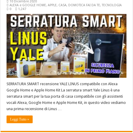
10 Dicembre 2020
ALEXA e GOOGLE HOME
,
APPLE
,
CASA
,
DOMOTICA FAI DA TE
,
TECNOLOGIA
0
1,247
SERRATURA SMART recensione YALE LINUS compatibile con Alexa
Google Home e Apple Home Kit La serratura smart Yale Linus è una
serratura smart per la tua porta di casa compatibile con gli assistenti
vocali Alexa, Google Home e Apple Home Kit, in questo video vediamo
una prima recensione di Linus …
Leggi Tutto »