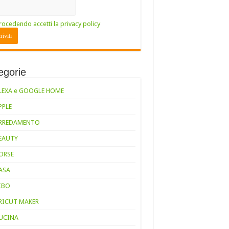
rocedendo accetti la privacy policy
egorie
LEXA e GOOGLE HOME
PPLE
RREDAMENTO
EAUTY
ORSE
ASA
IBO
RICUT MAKER
UCINA