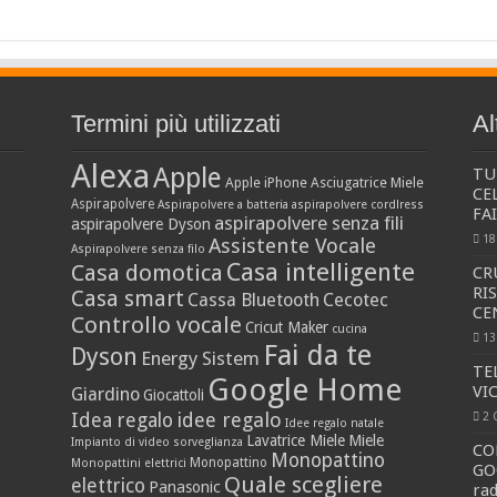
Termini più utilizzati
Al
Alexa
Apple
TU
Apple iPhone
Asciugatrice Miele
CE
Aspirapolvere
Aspirapolvere a batteria
aspirapolvere cordlress
FA
aspirapolvere senza fili
aspirapolvere Dyson
18
Assistente Vocale
Aspirapolvere senza filo
Casa intelligente
Casa domotica
CR
RI
Casa smart
Cassa Bluetooth
Cecotec
CE
Controllo vocale
Cricut Maker
cucina
13
Fai da te
Dyson
Energy Sistem
TE
Google Home
VI
Giardino
Giocattoli
idee regalo
Idea regalo
2 
Idee regalo natale
Lavatrice Miele
Miele
Impianto di video sorveglianza
CO
Monopattino
Monopattino
Monopattini elettrici
GO
Quale scegliere
elettrico
Panasonic
rad