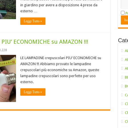
in giardino per avere a disposizione 4 prese da
esterno …
P
Leggi Tutto »
Cat
i PIU’ ECONOMICHE su AMAZON !!!
1,228
A
LE LAMPADINE crepuscolari PIU’ ECONOMICHE su
A
AMAZON !!! Abbiamo provato le lampadine
A
crepuscolari più economiche su Amazon, queste
lampadine crepuscolari sono perfette per uso
B
esterno.
B
Leggi Tutto »
C
C
C
C