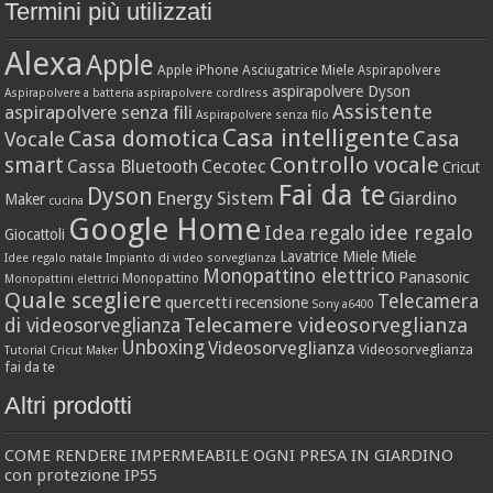
Termini più utilizzati
Alexa
Apple
Apple iPhone
Asciugatrice Miele
Aspirapolvere
aspirapolvere Dyson
Aspirapolvere a batteria
aspirapolvere cordlress
Assistente
aspirapolvere senza fili
Aspirapolvere senza filo
Casa intelligente
Casa domotica
Casa
Vocale
Controllo vocale
smart
Cassa Bluetooth
Cecotec
Cricut
Fai da te
Dyson
Energy Sistem
Giardino
Maker
cucina
Google Home
idee regalo
Idea regalo
Giocattoli
Lavatrice Miele
Miele
Idee regalo natale
Impianto di video sorveglianza
Monopattino elettrico
Panasonic
Monopattino
Monopattini elettrici
Quale scegliere
Telecamera
quercetti
recensione
Sony a6400
Telecamere videosorveglianza
di videosorveglianza
Unboxing
Videosorveglianza
Videosorveglianza
Tutorial Cricut Maker
fai da te
Altri prodotti
COME RENDERE IMPERMEABILE OGNI PRESA IN GIARDINO
con protezione IP55