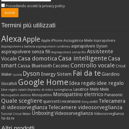
Procedendo accetti la privacy policy
Termini più utilizzati
Alexa
Apple
Apple iPhone
Asciugatrice Miele
Aspirapolvere
aspirapolvere Dyson
Aspirapolvere a batteria
aspirapolvere cordlress
Assistente
aspirapolvere senza fili
Aspirapolvere senza filo
Casa intelligente
Casa domotica
Casa
Vocale
Controllo vocale
smart
Cassa Bluetooth
Cecotec
Cricut
Fai da te
Dyson
Energy Sistem
Giardino
Maker
cucina
Google Home
idee regalo
Idea regalo
Giocattoli
Lavatrice Miele
Miele
Idee regalo natale
Impianto di video sorveglianza
Monopattino elettrico
Panasonic
Monopattino
Monopattini elettrici
Quale scegliere
Telecamera
quercetti
recensione
Sony a6400
Telecamere videosorveglianza
di videosorveglianza
Unboxing
Videosorveglianza
Videosorveglianza
Tutorial Cricut Maker
fai da te
Altri prodotti