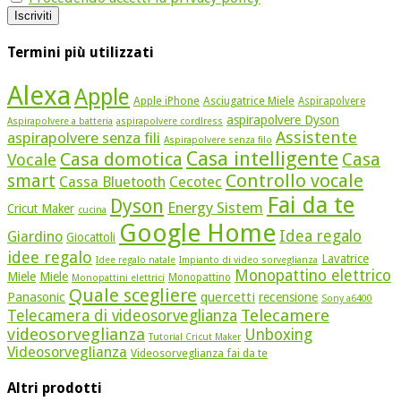
Termini più utilizzati
Alexa
Apple
Apple iPhone
Asciugatrice Miele
Aspirapolvere
aspirapolvere Dyson
Aspirapolvere a batteria
aspirapolvere cordlress
Assistente
aspirapolvere senza fili
Aspirapolvere senza filo
Casa intelligente
Casa domotica
Casa
Vocale
Controllo vocale
smart
Cassa Bluetooth
Cecotec
Fai da te
Dyson
Energy Sistem
Cricut Maker
cucina
Google Home
Idea regalo
Giardino
Giocattoli
idee regalo
Lavatrice
Idee regalo natale
Impianto di video sorveglianza
Monopattino elettrico
Miele
Miele
Monopattino
Monopattini elettrici
Quale scegliere
quercetti
Panasonic
recensione
Sony a6400
Telecamere
Telecamera di videosorveglianza
videosorveglianza
Unboxing
Tutorial Cricut Maker
Videosorveglianza
Videosorveglianza fai da te
Altri prodotti