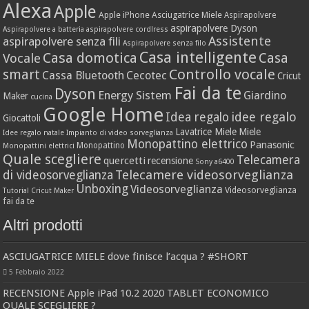
Alexa
Apple
Apple iPhone
Asciugatrice Miele
Aspirapolvere
aspirapolvere Dyson
Aspirapolvere a batteria
aspirapolvere cordlress
Assistente
aspirapolvere senza fili
Aspirapolvere senza filo
Casa intelligente
Casa domotica
Casa
Vocale
Controllo vocale
smart
Cassa Bluetooth
Cecotec
Cricut
Fai da te
Dyson
Energy Sistem
Giardino
Maker
cucina
Google Home
idee regalo
Idea regalo
Giocattoli
Lavatrice Miele
Miele
Idee regalo natale
Impianto di video sorveglianza
Monopattino elettrico
Panasonic
Monopattino
Monopattini elettrici
Quale scegliere
Telecamera
quercetti
recensione
Sony a6400
Telecamere videosorveglianza
di videosorveglianza
Unboxing
Videosorveglianza
Videosorveglianza
Tutorial Cricut Maker
fai da te
Altri prodotti
ASCIUGATRICE MIELE dove finisce l’acqua ? #SHORT
5 Febbraio 2022
RECENSIONE Apple iPad 10.2 2020 TABLET ECONOMICO
QUALE SCEGLIERE ?