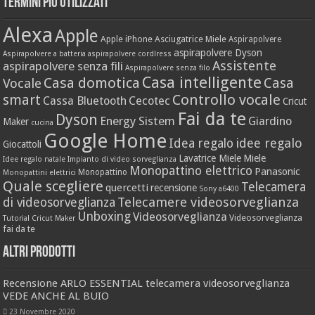
Termini più utilizzati
Alexa
Apple
Apple iPhone
Asciugatrice Miele
Aspirapolvere
aspirapolvere Dyson
Aspirapolvere a batteria
aspirapolvere cordlress
Assistente
aspirapolvere senza fili
Aspirapolvere senza filo
Casa intelligente
Casa domotica
Casa
Vocale
Controllo vocale
smart
Cassa Bluetooth
Cecotec
Cricut
Fai da te
Dyson
Energy Sistem
Giardino
Maker
cucina
Google Home
idee regalo
Idea regalo
Giocattoli
Lavatrice Miele
Miele
Idee regalo natale
Impianto di video sorveglianza
Monopattino elettrico
Panasonic
Monopattino
Monopattini elettrici
Quale scegliere
Telecamera
quercetti
recensione
Sony a6400
Telecamere videosorveglianza
di videosorveglianza
Unboxing
Videosorveglianza
Videosorveglianza
Tutorial Cricut Maker
fai da te
Altri prodotti
Recensione ARLO ESSENTIAL telecamera videosorveglianza
VEDE ANCHE AL BUIO
23 Novembre 2020