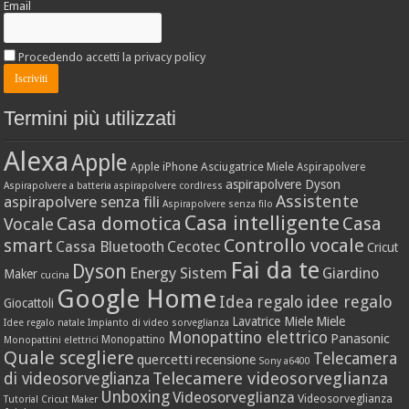
Email
Procedendo accetti la privacy policy
Termini più utilizzati
Alexa
Apple
Apple iPhone
Asciugatrice Miele
Aspirapolvere
aspirapolvere Dyson
Aspirapolvere a batteria
aspirapolvere cordlress
Assistente
aspirapolvere senza fili
Aspirapolvere senza filo
Casa intelligente
Casa domotica
Casa
Vocale
Controllo vocale
smart
Cassa Bluetooth
Cecotec
Cricut
Fai da te
Dyson
Energy Sistem
Giardino
Maker
cucina
Google Home
idee regalo
Idea regalo
Giocattoli
Lavatrice Miele
Miele
Idee regalo natale
Impianto di video sorveglianza
Monopattino elettrico
Panasonic
Monopattino
Monopattini elettrici
Quale scegliere
Telecamera
quercetti
recensione
Sony a6400
Telecamere videosorveglianza
di videosorveglianza
Unboxing
Videosorveglianza
Videosorveglianza
Tutorial Cricut Maker