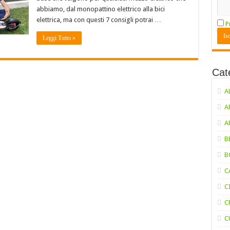
abbiamo, dal monopattino elettrico alla bici
elettrica, ma con questi 7 consigli potrai …
P
Leggi Tutto »
Cat
A
A
A
B
B
C
C
C
C