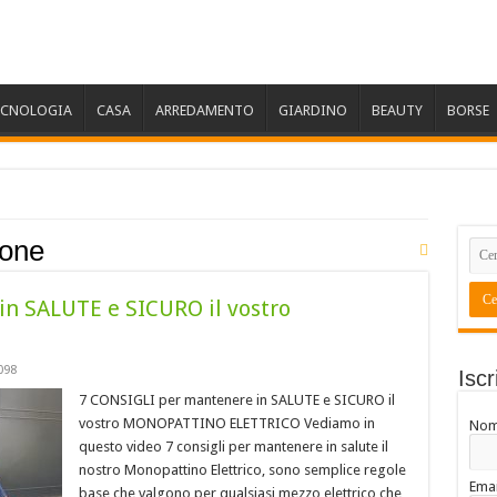
ECNOLOGIA
CASA
ARREDAMENTO
GIARDINO
BEAUTY
BORSE
one
n SALUTE e SICURO il vostro
098
Iscr
7 CONSIGLI per mantenere in SALUTE e SICURO il
vostro MONOPATTINO ELETTRICO Vediamo in
No
questo video 7 consigli per mantenere in salute il
nostro Monopattino Elettrico, sono semplice regole
Emai
base che valgono per qualsiasi mezzo elettrico che