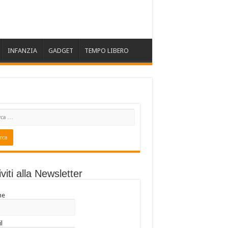
INFANZIA
GADGET
TEMPO LIBERO
iviti alla Newsletter
me
l