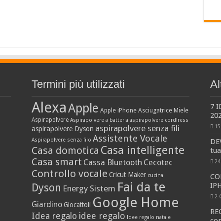
Termini più utilizzati
Al
Alexa
Apple
7 
Apple iPhone
Asciugatrice Miele
20
Aspirapolvere
Aspirapolvere a batteria
aspirapolvere cordlress
aspirapolvere senza fili
15
aspirapolvere Dyson
Assistente Vocale
Aspirapolvere senza filo
DE
Casa intelligente
Casa domotica
tu
Casa smart
Cassa Bluetooth
Cecotec
24
Controllo vocale
Cricut Maker
cucina
CO
Fai da te
IP
Dyson
Energy Sistem
2 
Google Home
Giardino
Giocattoli
RE
idee regalo
Idea regalo
Idee regalo natale
co