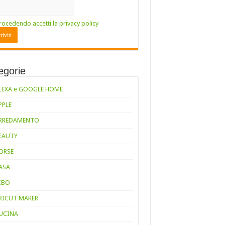
rocedendo accetti la privacy policy
egorie
LEXA e GOOGLE HOME
PPLE
RREDAMENTO
EAUTY
ORSE
ASA
IBO
RICUT MAKER
UCINA