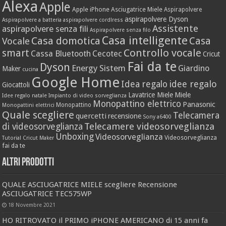
Alexa
Apple
Apple iPhone
Asciugatrice Miele
Aspirapolvere
aspirapolvere Dyson
Aspirapolvere a batteria
aspirapolvere cordlress
Assistente
aspirapolvere senza fili
Aspirapolvere senza filo
Casa intelligente
Casa domotica
Casa
Vocale
Controllo vocale
smart
Cassa Bluetooth
Cecotec
Cricut
Fai da te
Dyson
Energy Sistem
Giardino
Maker
cucina
Google Home
idee regalo
Idea regalo
Giocattoli
Lavatrice Miele
Miele
Idee regalo natale
Impianto di video sorveglianza
Monopattino elettrico
Panasonic
Monopattino
Monopattini elettrici
Quale scegliere
Telecamera
quercetti
recensione
Sony a6400
Telecamere videosorveglianza
di videosorveglianza
Unboxing
Videosorveglianza
Videosorveglianza
Tutorial Cricut Maker
fai da te
Altri prodotti
QUALE ASCIUGATRICE MIELE scegliere Recensione
ASCIUGATRICE TEC575WP
18 Novembre 2021
HO RITROVATO il PRIMO iPHONE AMERICANO di 15 anni fa