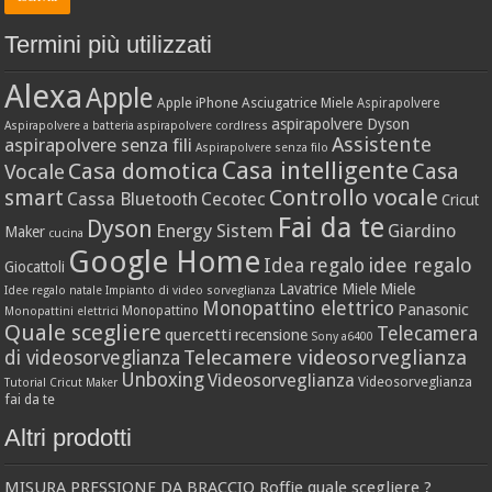
Termini più utilizzati
Alexa
Apple
Apple iPhone
Asciugatrice Miele
Aspirapolvere
aspirapolvere Dyson
Aspirapolvere a batteria
aspirapolvere cordlress
Assistente
aspirapolvere senza fili
Aspirapolvere senza filo
Casa intelligente
Casa domotica
Casa
Vocale
Controllo vocale
smart
Cassa Bluetooth
Cecotec
Cricut
Fai da te
Dyson
Energy Sistem
Giardino
Maker
cucina
Google Home
idee regalo
Idea regalo
Giocattoli
Lavatrice Miele
Miele
Idee regalo natale
Impianto di video sorveglianza
Monopattino elettrico
Panasonic
Monopattino
Monopattini elettrici
Quale scegliere
Telecamera
quercetti
recensione
Sony a6400
Telecamere videosorveglianza
di videosorveglianza
Unboxing
Videosorveglianza
Videosorveglianza
Tutorial Cricut Maker
fai da te
Altri prodotti
MISURA PRESSIONE DA BRACCIO Roffie quale scegliere ?