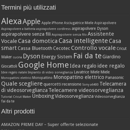
Termini più utilizzati
Alexa
Apple
Apple iPhone
Asciugatrice Miele
Aspirapolvere
aspirapolvere Dyson
Aspirapolvere a batteria
aspirapolvere cordlress
Assistente
aspirapolvere senza fili
Aspirapolvere senza filo
Casa intelligente
Casa domotica
Casa
Vocale
Controllo vocale
smart
Cassa Bluetooth
Cecotec
Cricut
Fai da te
Dyson
Energy Sistem
Giardino
Maker
cucina
Google Home
idee regalo
Idea regalo
Giocattoli
Lavatrice Miele
Miele
Idee regalo natale
Impianto di video sorveglianza
Monopattino elettrico
Panasonic
Monopattino
Monopattini elettrici
Quale scegliere
Telecamera
quercetti
recensione
Sony a6400
Telecamere videosorveglianza
di videosorveglianza
Unboxing
Videosorveglianza
Videosorveglianza
Tutorial Cricut Maker
fai da te
Altri prodotti
AMAZON PRIME DAY – Super offerte selezionate