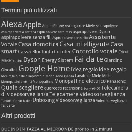
Termini più utilizzati
Alexa
Apple
Apple iPhone
Asciugatrice Miele
Aspirapolvere
aspirapolvere Dyson
Aspirapolvere a batteria
aspirapolvere cordlress
Assistente
aspirapolvere senza fili
Aspirapolvere senza filo
Casa intelligente
Casa domotica
Casa
Vocale
Controllo vocale
smart
Cassa Bluetooth
Cecotec
Cricut
Fai da te
Dyson
Energy Sistem
Giardino
Maker
cucina
Google Home
idee regalo
Idea regalo
Giocattoli
Lavatrice Miele
Miele
Idee regalo natale
Impianto di video sorveglianza
Monopattino elettrico
Panasonic
Monopattino
Monopattini elettrici
Quale scegliere
Telecamera
quercetti
recensione
Sony a6400
Telecamere videosorveglianza
di videosorveglianza
Unboxing
Videosorveglianza
Videosorveglianza
Tutorial Cricut Maker
fai da te
Altri prodotti
BUDINO IN TAZZA AL MICROONDE pronto in 2 minuti