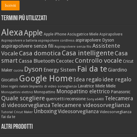
Termini più utilizzati
Alexa
Apple
Apple iPhone
Asciugatrice Miele
Aspirapolvere
aspirapolvere Dyson
Aspirapolvere a batteria
aspirapolvere cordlress
Assistente
aspirapolvere senza fili
Aspirapolvere senza filo
Casa intelligente
Casa domotica
Casa
Vocale
Controllo vocale
smart
Cassa Bluetooth
Cecotec
Cricut
Fai da te
Dyson
Energy Sistem
Giardino
Maker
cucina
Google Home
idee regalo
Idea regalo
Giocattoli
Lavatrice Miele
Miele
Idee regalo natale
Impianto di video sorveglianza
Monopattino elettrico
Panasonic
Monopattino
Monopattini elettrici
Quale scegliere
Telecamera
quercetti
recensione
Sony a6400
Telecamere videosorveglianza
di videosorveglianza
Unboxing
Videosorveglianza
Videosorveglianza
Tutorial Cricut Maker
fai da te
Altri prodotti