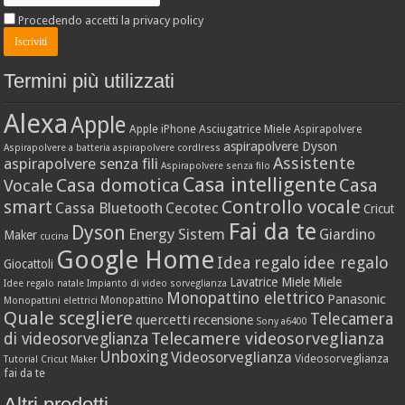
Procedendo accetti la privacy policy
Termini più utilizzati
Alexa
Apple
Apple iPhone
Asciugatrice Miele
Aspirapolvere
aspirapolvere Dyson
Aspirapolvere a batteria
aspirapolvere cordlress
Assistente
aspirapolvere senza fili
Aspirapolvere senza filo
Casa intelligente
Casa domotica
Casa
Vocale
Controllo vocale
smart
Cassa Bluetooth
Cecotec
Cricut
Fai da te
Dyson
Energy Sistem
Giardino
Maker
cucina
Google Home
idee regalo
Idea regalo
Giocattoli
Lavatrice Miele
Miele
Idee regalo natale
Impianto di video sorveglianza
Monopattino elettrico
Panasonic
Monopattino
Monopattini elettrici
Quale scegliere
Telecamera
quercetti
recensione
Sony a6400
Telecamere videosorveglianza
di videosorveglianza
Unboxing
Videosorveglianza
Videosorveglianza
Tutorial Cricut Maker
fai da te
Altri prodotti