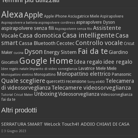
Alexa
Apple
Apple iPhone
Asciugatrice Miele
Aspirapolvere
aspirapolvere Dyson
Aspirapolvere a batteria
aspirapolvere cordlress
Assistente
aspirapolvere senza fili
Aspirapolvere senza filo
Casa intelligente
Casa domotica
Casa
Vocale
Controllo vocale
smart
Cassa Bluetooth
Cecotec
Cricut
Fai da te
Dyson
Energy Sistem
Giardino
Maker
cucina
Google Home
idee regalo
Idea regalo
Giocattoli
Lavatrice Miele
Miele
Idee regalo natale
Impianto di video sorveglianza
Monopattino elettrico
Panasonic
Monopattino
Monopattini elettrici
Quale scegliere
Telecamera
quercetti
recensione
Sony a6400
Telecamere videosorveglianza
di videosorveglianza
Unboxing
Videosorveglianza
Videosorveglianza
Tutorial Cricut Maker
fai da te
Altri prodotti
SERRATURA SMART WeLock Touch41 ADDIO CHIAVI DI CASA
3 Giugno 2023