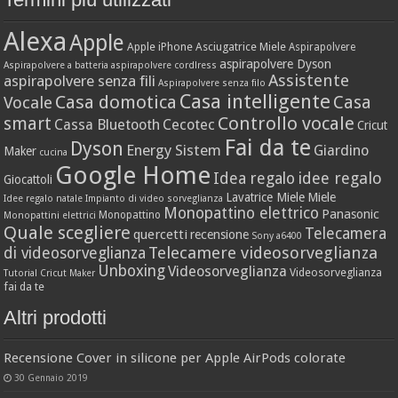
Alexa
Apple
Apple iPhone
Asciugatrice Miele
Aspirapolvere
aspirapolvere Dyson
Aspirapolvere a batteria
aspirapolvere cordlress
Assistente
aspirapolvere senza fili
Aspirapolvere senza filo
Casa intelligente
Casa domotica
Casa
Vocale
Controllo vocale
smart
Cassa Bluetooth
Cecotec
Cricut
Fai da te
Dyson
Energy Sistem
Giardino
Maker
cucina
Google Home
idee regalo
Idea regalo
Giocattoli
Lavatrice Miele
Miele
Idee regalo natale
Impianto di video sorveglianza
Monopattino elettrico
Panasonic
Monopattino
Monopattini elettrici
Quale scegliere
Telecamera
quercetti
recensione
Sony a6400
Telecamere videosorveglianza
di videosorveglianza
Unboxing
Videosorveglianza
Videosorveglianza
Tutorial Cricut Maker
fai da te
Altri prodotti
Recensione Cover in silicone per Apple AirPods colorate
30 Gennaio 2019