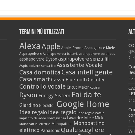
Termini più utilizzati
Al
Alexa
Apple
CO
Apple iPhone
Asciugatrice Miele
qua
Aspirapolvere
Aspirapolvere a batteria
aspirapolvere cordlress
aspirapolvere senza fili
14
aspirapolvere Dyson
Assistente Vocale
Aspirapolvere senza filo
Co
Casa intelligente
Casa domotica
la
Casa smart
Cassa Bluetooth
Cecotec
2 
Controllo vocale
Cricut Maker
cucina
CA
Fai da te
LE
Dyson
Energy Sistem
12
Google Home
Giardino
Giocattoli
Co
idee regalo
Idea regalo
Idee regalo natale
con
Lavatrice Miele
Miele
Impianto di video sorveglianza
18
Monopattino
Monopattino
Monopattini elettrici
Quale scegliere
elettrico
Panasonic
WH