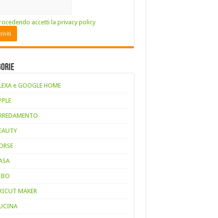
rocedendo accetti la privacy policy
gorie
LEXA e GOOGLE HOME
PPLE
RREDAMENTO
EAUTY
ORSE
ASA
IBO
RICUT MAKER
UCINA