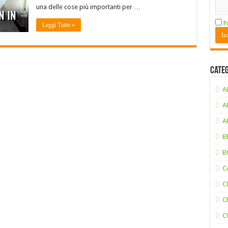
una delle cose più importanti per …
P
Leggi Tutto »
Cate
A
A
A
B
B
C
C
C
C