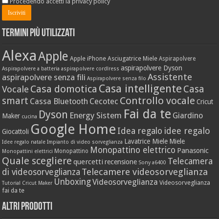
Procedendo accetti la privacy policy
Termini più utilizzati
Alexa
Apple
Apple iPhone
Asciugatrice Miele
Aspirapolvere
aspirapolvere Dyson
Aspirapolvere a batteria
aspirapolvere cordlress
Assistente
aspirapolvere senza fili
Aspirapolvere senza filo
Casa intelligente
Casa domotica
Casa
Vocale
Controllo vocale
smart
Cassa Bluetooth
Cecotec
Cricut
Fai da te
Dyson
Energy Sistem
Giardino
Maker
cucina
Google Home
idee regalo
Idea regalo
Giocattoli
Lavatrice Miele
Miele
Idee regalo natale
Impianto di video sorveglianza
Monopattino elettrico
Panasonic
Monopattino
Monopattini elettrici
Quale scegliere
Telecamera
quercetti
recensione
Sony a6400
Telecamere videosorveglianza
di videosorveglianza
Unboxing
Videosorveglianza
Videosorveglianza
Tutorial Cricut Maker
fai da te
Altri prodotti