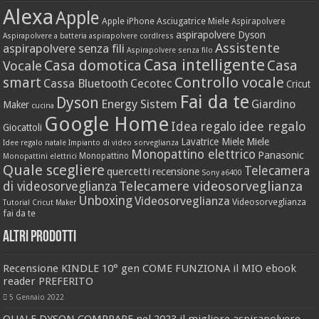
Alexa
Apple
Apple iPhone
Asciugatrice Miele
Aspirapolvere
aspirapolvere Dyson
Aspirapolvere a batteria
aspirapolvere cordlress
Assistente
aspirapolvere senza fili
Aspirapolvere senza filo
Casa intelligente
Casa domotica
Casa
Vocale
Controllo vocale
smart
Cassa Bluetooth
Cecotec
Cricut
Fai da te
Dyson
Energy Sistem
Giardino
Maker
cucina
Google Home
idee regalo
Idea regalo
Giocattoli
Lavatrice Miele
Miele
Idee regalo natale
Impianto di video sorveglianza
Monopattino elettrico
Panasonic
Monopattino
Monopattini elettrici
Quale scegliere
Telecamera
quercetti
recensione
Sony a6400
Telecamere videosorveglianza
di videosorveglianza
Unboxing
Videosorveglianza
Videosorveglianza
Tutorial Cricut Maker
fai da te
Altri prodotti
Recensione KINDLE 10° gen COME FUNZIONA il MIO ebook
reader PREFERITO
5 Gennaio 2022
QUALE DYSON COMPRARE nel 2023 il migliore aspirapolvere