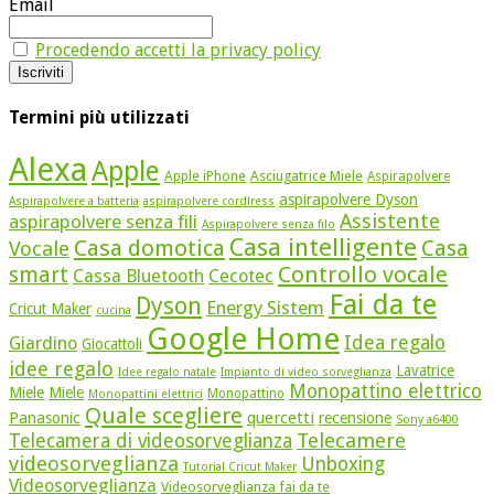
Email
Procedendo accetti la privacy policy
Termini più utilizzati
Alexa
Apple
Apple iPhone
Asciugatrice Miele
Aspirapolvere
aspirapolvere Dyson
Aspirapolvere a batteria
aspirapolvere cordlress
Assistente
aspirapolvere senza fili
Aspirapolvere senza filo
Casa intelligente
Casa domotica
Casa
Vocale
Controllo vocale
smart
Cassa Bluetooth
Cecotec
Fai da te
Dyson
Energy Sistem
Cricut Maker
cucina
Google Home
Idea regalo
Giardino
Giocattoli
idee regalo
Lavatrice
Idee regalo natale
Impianto di video sorveglianza
Monopattino elettrico
Miele
Miele
Monopattino
Monopattini elettrici
Quale scegliere
quercetti
Panasonic
recensione
Sony a6400
Telecamere
Telecamera di videosorveglianza
videosorveglianza
Unboxing
Tutorial Cricut Maker
Videosorveglianza
Videosorveglianza fai da te