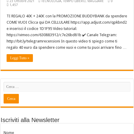
23 Ottobre 2021
TECNOLOGIA
,
TEMPO LIBERO
,
VIAGGIARE
0
1,457
TI REGALO 40€ + 240€ con la PROMOZIONE BUDDYBANK da spendere
COME VUOI Clicca qui DA CELLULARE https://app.adjust.com/qpkbnd2
e inserisci il codice 1D1F95 Video tutorial:
https://vimeo.com/630883912/c7e26bd81b ✔️ Canale Telegram:
http://bit.ly/telegramrecensioni In questo video ti spiego come ti
regalo 40 euro da spendere come vuoi e come tu puoi arrivare fino …
Leggi Tutto »
Iscriviti alla Newsletter
Nome