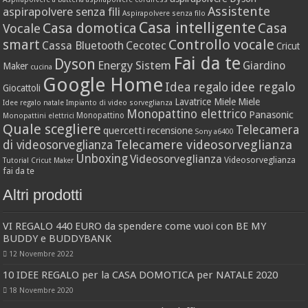
Assistente
aspirapolvere senza fili
Aspirapolvere senza filo
Casa intelligente
Casa domotica
Casa
Vocale
Controllo vocale
smart
Cassa Bluetooth
Cecotec
Cricut
Fai da te
Dyson
Energy Sistem
Giardino
Maker
cucina
Google Home
idee regalo
Idea regalo
Giocattoli
Lavatrice Miele
Miele
Idee regalo natale
Impianto di video sorveglianza
Monopattino elettrico
Panasonic
Monopattino
Monopattini elettrici
Quale scegliere
Telecamera
quercetti
recensione
Sony a6400
Telecamere videosorveglianza
di videosorveglianza
Unboxing
Videosorveglianza
Videosorveglianza
Tutorial Cricut Maker
fai da te
Altri prodotti
VI REGALO 440 EURO da spendere come vuoi con BE MY
BUDDY e BUDDYBANK
12 Novembre 2022
10 IDEE REGALO per la CASA DOMOTICA per NATALE 2020
18 Novembre 2020