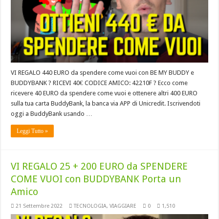
VI REGALO 440 EURO da spendere come vuoi con BE MY BUDDY e
BUDDYBANK ? RICEVI 40€ CODICE AMICO: 42210F ? Ecco come
ricevere 40 EURO da spendere come vuoi e ottenere altri 400 EURO
sulla tua carta BuddyBank, la banca via APP di Unicredit. Iscrivendoti
oggi a BuddyBank usando …
Leggi Tutto »
VI REGALO 25 + 200 EURO da SPENDERE
COME VUOI con BUDDYBANK Porta un
Amico
21 Settembre 2022
TECNOLOGIA
,
VIAGGIARE
0
1,510