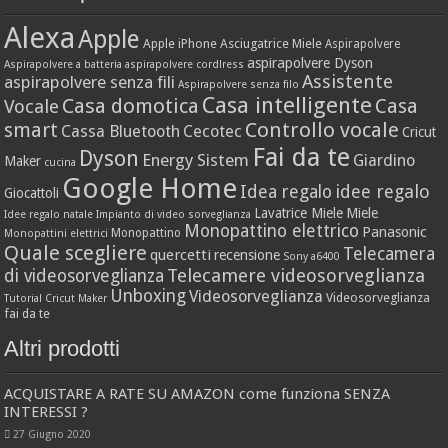
Alexa
Apple
Apple iPhone
Asciugatrice Miele
Aspirapolvere
aspirapolvere Dyson
Aspirapolvere a batteria
aspirapolvere cordlress
Assistente
aspirapolvere senza fili
Aspirapolvere senza filo
Casa intelligente
Casa domotica
Casa
Vocale
Controllo vocale
smart
Cassa Bluetooth
Cecotec
Cricut
Fai da te
Dyson
Energy Sistem
Giardino
Maker
cucina
Google Home
idee regalo
Idea regalo
Giocattoli
Lavatrice Miele
Miele
Idee regalo natale
Impianto di video sorveglianza
Monopattino elettrico
Panasonic
Monopattino
Monopattini elettrici
Quale scegliere
Telecamera
quercetti
recensione
Sony a6400
Telecamere videosorveglianza
di videosorveglianza
Unboxing
Videosorveglianza
Videosorveglianza
Tutorial Cricut Maker
fai da te
Altri prodotti
ACQUISTARE A RATE SU AMAZON come funziona SENZA
INTERESSI ?
27 Giugno 2020