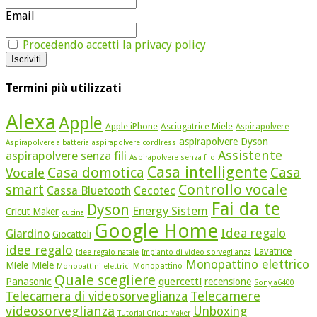
Email
Procedendo accetti la privacy policy
Termini più utilizzati
Alexa
Apple
Apple iPhone
Asciugatrice Miele
Aspirapolvere
aspirapolvere Dyson
Aspirapolvere a batteria
aspirapolvere cordlress
Assistente
aspirapolvere senza fili
Aspirapolvere senza filo
Casa intelligente
Casa domotica
Casa
Vocale
Controllo vocale
smart
Cassa Bluetooth
Cecotec
Fai da te
Dyson
Energy Sistem
Cricut Maker
cucina
Google Home
Idea regalo
Giardino
Giocattoli
idee regalo
Lavatrice
Idee regalo natale
Impianto di video sorveglianza
Monopattino elettrico
Miele
Miele
Monopattino
Monopattini elettrici
Quale scegliere
quercetti
Panasonic
recensione
Sony a6400
Telecamere
Telecamera di videosorveglianza
videosorveglianza
Unboxing
Tutorial Cricut Maker